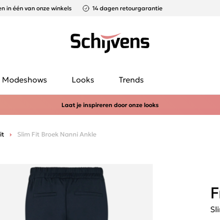
n in één van onze winkels
14 dagen retourgarantie
Modeshows
Looks
Trends
Laat je inspireren door onze looks
it
Slim Fit Broek Nanni Ankle
F
Sl