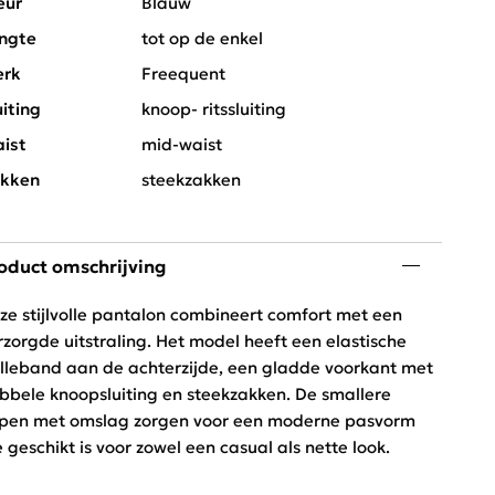
eur
Blauw
ngte
tot op de enkel
rk
Freequent
uiting
knoop- ritssluiting
ist
mid-waist
kken
steekzakken
oduct omschrijving
ze stijlvolle pantalon combineert comfort met een
rzorgde uitstraling. Het model heeft een elastische
illeband aan de achterzijde, een gladde voorkant met
bbele knoopsluiting en steekzakken. De smallere
jpen met omslag zorgen voor een moderne pasvorm
e geschikt is voor zowel een casual als nette look.