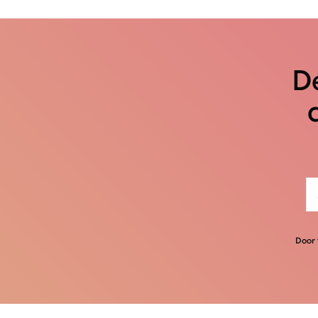
De
Door 