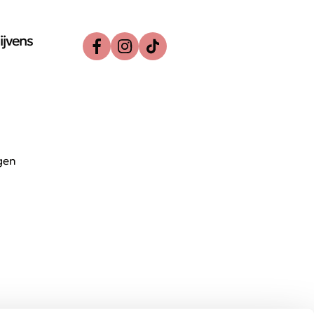
ijvens
gen