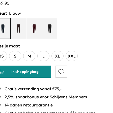
49,95
eur:
Blauw
es je maat
XS
S
M
L
XL
XXL
In shoppingbag
Gratis verzending vanaf €75,-
2,5% spaarbonus voor Schijvens Members
14 dagen retourgarantie