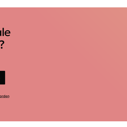
ale
?
n
arden