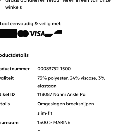
Gratis ophalen en retourneren in één van onze
winkels
taal eenvoudig & veilig met
oductdetails
oductnummer
00083752-1500
aliteit
73% polyester, 24% viscose, 3%
elastaan
tikel ID
118087 Nanni Ankle Pa
tails
Omgeslagen broekspijpen
t
slim-fit
eurnaam
1500 > MARINE