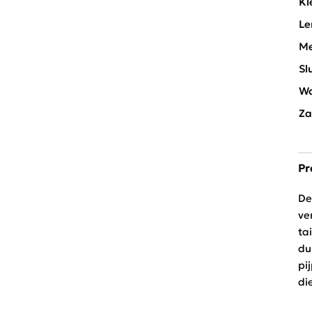
Kl
Le
Me
Sl
Wa
Za
Pr
De
ve
ta
du
pi
di