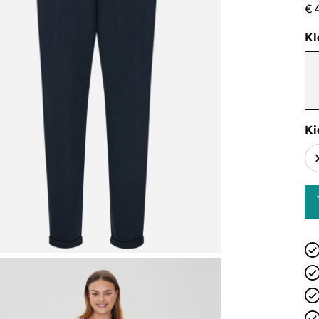
€ 
Kl
Ki