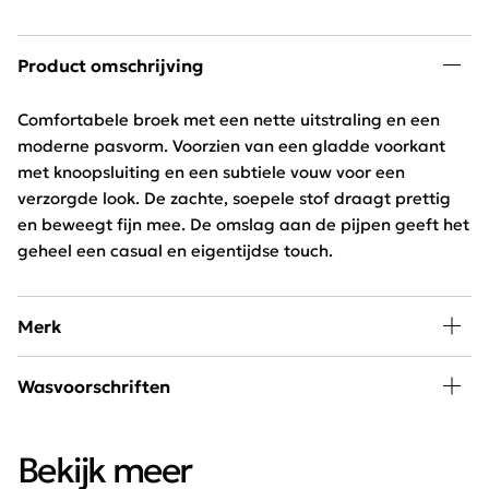
Product omschrijving
Comfortabele broek met een nette uitstraling en een
moderne pasvorm. Voorzien van een gladde voorkant
met knoopsluiting en een subtiele vouw voor een
verzorgde look. De zachte, soepele stof draagt prettig
en beweegt fijn mee. De omslag aan de pijpen geeft het
geheel een casual en eigentijdse touch.
Merk
Mode, passie en creativiteit staan centraal bij
Wasvoorschriften
Freequent. Het merk combineert een stoere look met
een minimalistische twist. Het Scandinavische merk is
Wassen 30 graden beperkt programma, niet drogen en
chique, elegant, stoer en helemaal van deze tijd.
Bekijk meer
niet bleken