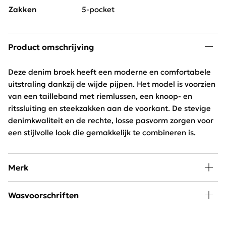
Zakken
5-pocket
Product omschrijving
Deze denim broek heeft een moderne en comfortabele
uitstraling dankzij de wijde pijpen. Het model is voorzien
van een tailleband met riemlussen, een knoop- en
ritssluiting en steekzakken aan de voorkant. De stevige
denimkwaliteit en de rechte, losse pasvorm zorgen voor
een stijlvolle look die gemakkelijk te combineren is.
Merk
Mode, passie en creativiteit staan centraal bij
Wasvoorschriften
Freequent. Het merk combineert een stoere look met
een minimalistische twist. Het Scandinavische merk is
30 graden wassen, niet in de droger