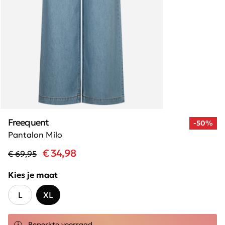
Freequent
-50%
Pantalon Milo
€ 34,98
€ 69,95
Kies je maat
L
XL
Beperkte voorraad