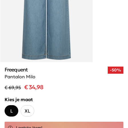
Freequent
-50%
Pantalon Milo
€ 34,98
€ 69,95
Kies je maat
L
XL
Laatste item!