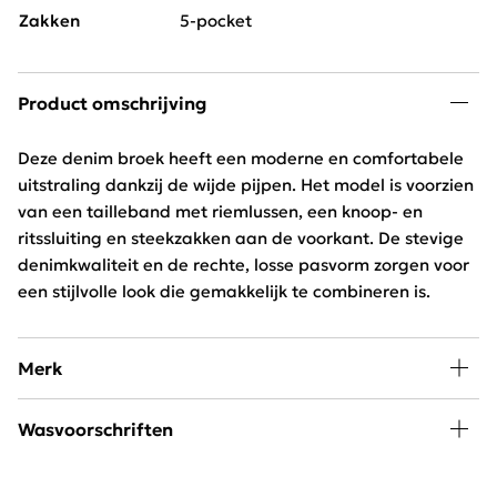
Zakken
5-pocket
Product omschrijving
Deze denim broek heeft een moderne en comfortabele
uitstraling dankzij de wijde pijpen. Het model is voorzien
van een tailleband met riemlussen, een knoop- en
ritssluiting en steekzakken aan de voorkant. De stevige
denimkwaliteit en de rechte, losse pasvorm zorgen voor
een stijlvolle look die gemakkelijk te combineren is.
Merk
Mode, passie en creativiteit staan centraal bij
Wasvoorschriften
Freequent. Het merk combineert een stoere look met
een minimalistische twist. Het Scandinavische merk is
30 graden wassen, niet in de droger