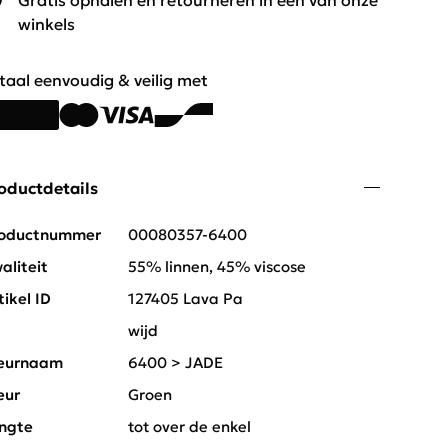
Gratis ophalen en retourneren in één van onze
winkels
taal eenvoudig & veilig met
oductdetails
oductnummer
00080357-6400
aliteit
55% linnen, 45% viscose
tikel ID
127405 Lava Pa
t
wijd
eurnaam
6400 > JADE
eur
Groen
ngte
tot over de enkel