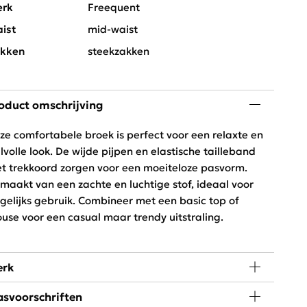
rk
Freequent
ist
mid-waist
kken
steekzakken
oduct omschrijving
ze comfortabele broek is perfect voor een relaxte en
ijlvolle look. De wijde pijpen en elastische tailleband
t trekkoord zorgen voor een moeiteloze pasvorm.
maakt van een zachte en luchtige stof, ideaal voor
gelijks gebruik. Combineer met een basic top of
ouse voor een casual maar trendy uitstraling.
rk
svoorschriften
de, passie en creativiteit staan centraal bij