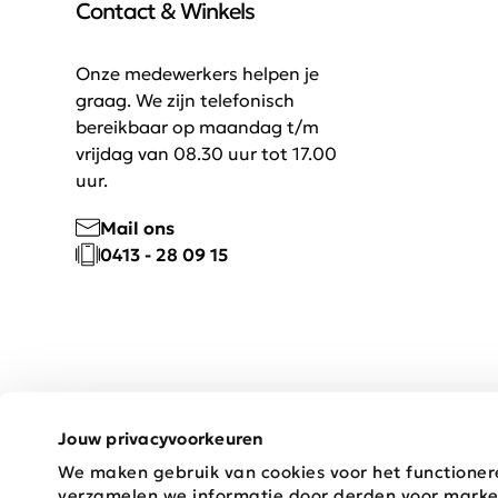
Contact & Winkels
Onze medewerkers helpen je
graag. We zijn telefonisch
bereikbaar op maandag t/m
vrijdag van 08.30 uur tot 17.00
uur.
Mail ons
0413 - 28 09 15
Jouw privacyvoorkeuren
We maken gebruik van cookies voor het functioner
Copyright © 2026 Schijvens Mode
verzamelen we informatie door derden voor marke