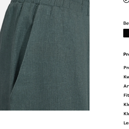
Be
Pr
Pr
Kw
Ar
Fi
Kl
Kl
Le