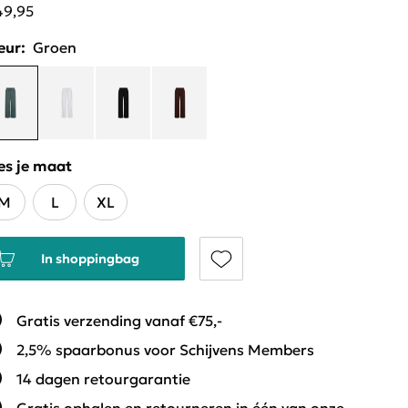
49,95
eur:
Groen
es je maat
M
L
XL
In shoppingbag
Gratis verzending vanaf €75,-
2,5% spaarbonus voor Schijvens Members
14 dagen retourgarantie