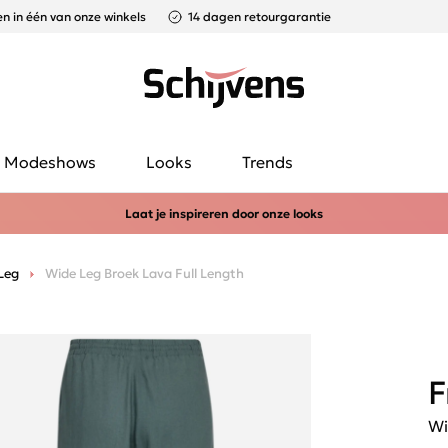
n in één van onze winkels
14 dagen retourgarantie
Modeshows
Looks
Trends
Laat je inspireren door onze looks
Leg
Wide Leg Broek Lava Full Length
F
Wi