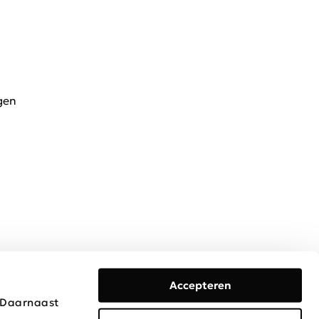
gen
Accepteren
. Daarnaast
Algemene voorwaarden
Privacy & Cookies
Disclaimer