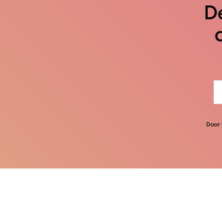
De
Door 