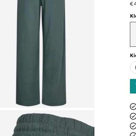
€ 
Kl
Ki