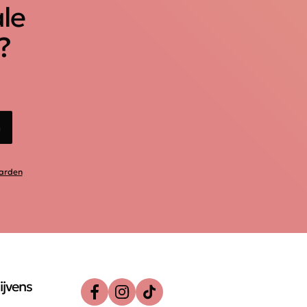
ale
?
n
arden
ijvens