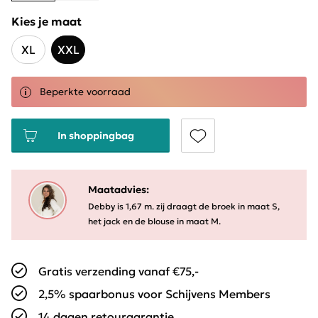
Kies je maat
XL
XXL
Beperkte voorraad
In shoppingbag
Maatadvies:
Debby is 1,67 m. zij draagt de broek in maat S,
het jack en de blouse in maat M.
Gratis verzending vanaf €75,-
2,5% spaarbonus voor Schijvens Members
14 dagen retourgarantie