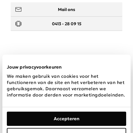
Mail ons
0413 - 28 09 15
Service
Jouw privacyvoorkeuren
We maken gebruik van cookies voor het
Wij zijn Schijvens mode
functioneren van de site en het verbeteren van het
gebruiksgemak. Daarnaast verzamelen we
informatie door derden voor marketingdoeleinden.
Accepteren
Algemene
Privacy &
Disclaimer