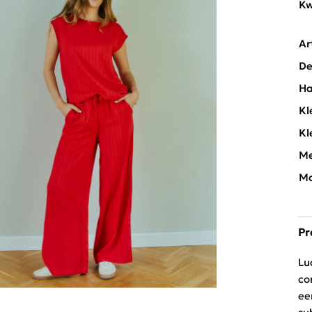
Kw
Ar
De
Ha
Kl
Kl
Me
Mo
Pr
Lu
co
ee