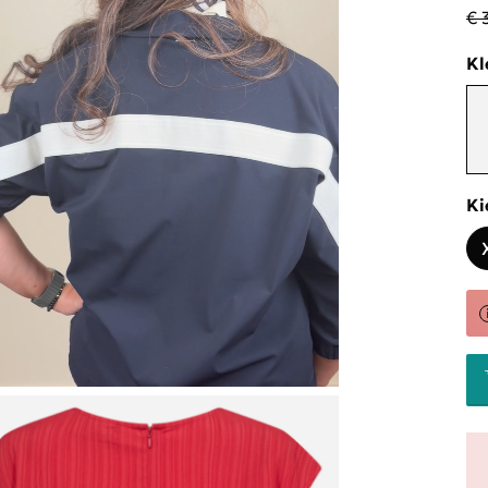
€ 
Kl
Ki