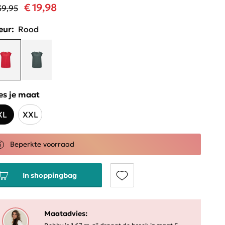
€ 19,98
39,95
eur:
Rood
es je maat
XL
XXL
Beperkte voorraad
In shoppingbag
Maatadvies: