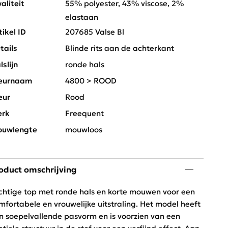
aliteit
55% polyester, 43% viscose, 2%
elastaan
tikel ID
207685 Valse Bl
tails
Blinde rits aan de achterkant
lslijn
ronde hals
eurnaam
4800 > ROOD
eur
Rood
rk
Freequent
uwlengte
mouwloos
oduct omschrijving
chtige top met ronde hals en korte mouwen voor een
mfortabele en vrouwelijke uitstraling. Het model heeft
n soepelvallende pasvorm en is voorzien van een