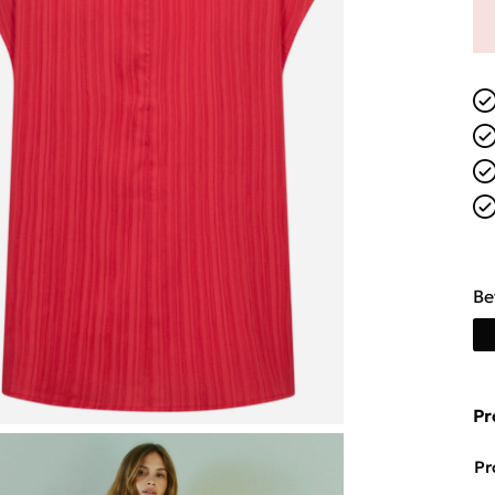
Be
Pr
Pr