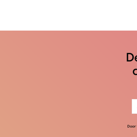
De
Door 