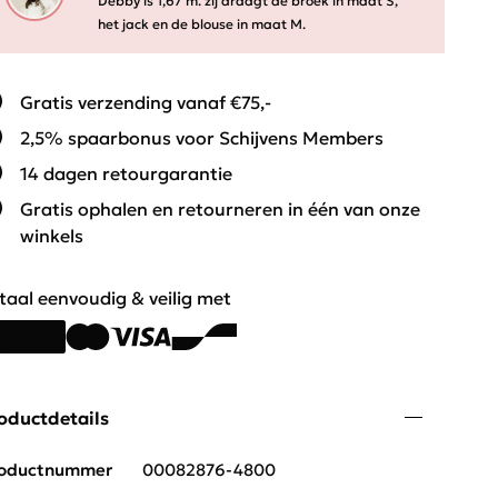
Debby is 1,67 m. zij draagt de broek in maat S,
het jack en de blouse in maat M.
Gratis verzending vanaf €75,-
2,5% spaarbonus voor Schijvens Members
14 dagen retourgarantie
Gratis ophalen en retourneren in één van onze
winkels
taal eenvoudig & veilig met
oductdetails
oductnummer
00082876-4800