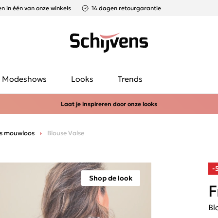
n in één van onze winkels
14 dagen retourgarantie
Modeshows
Looks
Trends
Laat je inspireren door onze looks
es mouwloos
Blouse Valse
-
Shop de look
F
Bl