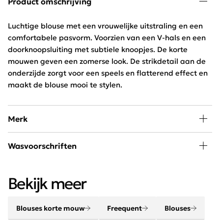
Product omschrijving
Luchtige blouse met een vrouwelijke uitstraling en een
comfortabele pasvorm. Voorzien van een V-hals en een
doorknoopsluiting met subtiele knoopjes. De korte
mouwen geven een zomerse look. De strikdetail aan de
onderzijde zorgt voor een speels en flatterend effect en
maakt de blouse mooi te stylen.
Merk
Mode, passie en creativiteit staan centraal bij
Wasvoorschriften
Freequent. Het merk combineert een stoere look met
een minimalistische twist. Het Scandinavische merk is
30 graden wassen, niet in de droger
chique, elegant, stoer en helemaal van deze tijd.
Bekijk meer
Blouses korte mouw
Freequent
Blouses