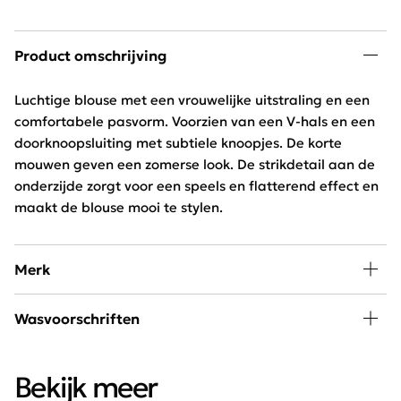
Product omschrijving
Luchtige blouse met een vrouwelijke uitstraling en een
comfortabele pasvorm. Voorzien van een V-hals en een
doorknoopsluiting met subtiele knoopjes. De korte
mouwen geven een zomerse look. De strikdetail aan de
onderzijde zorgt voor een speels en flatterend effect en
maakt de blouse mooi te stylen.
Merk
Mode, passie en creativiteit staan centraal bij
Wasvoorschriften
Freequent. Het merk combineert een stoere look met
een minimalistische twist. Het Scandinavische merk is
30 graden wassen, niet in de droger
chique, elegant, stoer en helemaal van deze tijd.
Bekijk meer