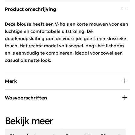
Product omschrijving
Deze blouse heeft een V-hals en korte mouwen voor een
luchtige en comfortabele uitstraling. De
doorknoopsluiting aan de voorzijde geeft een klassieke
touch. Het rechte model valt soepel langs het lichaam
en is eenvoudig te combineren, ideaal voor zowel een
casual als nette look.
Merk
Mode, passie en creativiteit staan centraal bij
Wasvoorschriften
Freequent. Het merk combineert een stoere look met
een minimalistische twist. Het Scandinavische merk is
30 graden wassen, niet in de droger
chique, elegant, stoer en helemaal van deze tijd.
Bekijk meer