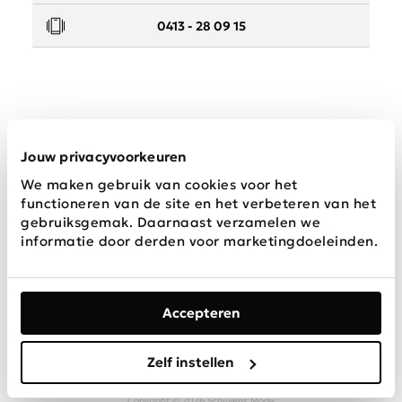
0413 - 28 09 15
Service
Jouw privacyvoorkeuren
We maken gebruik van cookies voor het
Wij zijn Schijvens mode
functioneren van de site en het verbeteren van het
gebruiksgemak. Daarnaast verzamelen we
informatie door derden voor marketingdoeleinden.
Accepteren
Algemene
Privacy &
Disclaimer
voorwaarden
Cookies
Zelf instellen
Copyright © 2026 Schijvens Mode