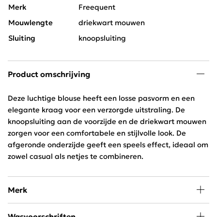
Merk
Freequent
Mouwlengte
driekwart mouwen
Sluiting
knoopsluiting
Product omschrijving
Deze luchtige blouse heeft een losse pasvorm en een
elegante kraag voor een verzorgde uitstraling. De
knoopsluiting aan de voorzijde en de driekwart mouwen
zorgen voor een comfortabele en stijlvolle look. De
afgeronde onderzijde geeft een speels effect, ideaal om
zowel casual als netjes te combineren.
Merk
Mode, passie en creativiteit staan centraal bij
Wasvoorschriften