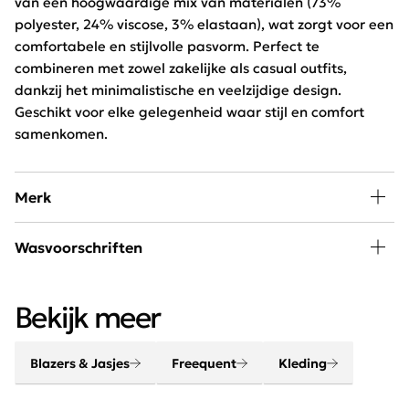
van een hoogwaardige mix van materialen (73%
polyester, 24% viscose, 3% elastaan), wat zorgt voor een
comfortabele en stijlvolle pasvorm. Perfect te
combineren met zowel zakelijke als casual outfits,
dankzij het minimalistische en veelzijdige design.
Geschikt voor elke gelegenheid waar stijl en comfort
samenkomen.
Merk
Mode, passie en creativiteit staan centraal bij
Wasvoorschriften
Freequent. Het merk combineert een stoere look met
een minimalistische twist. Het Scandinavische merk is
Wassen 30 graden beperkt programma, niet drogen en
chique, elegant, stoer en helemaal van deze tijd.
Bekijk meer
niet bleken
Blazers & Jasjes
Freequent
Kleding