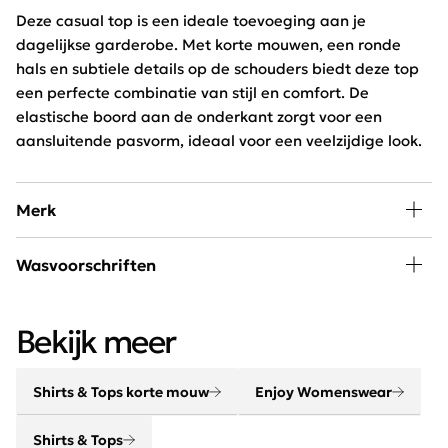
Deze casual top is een ideale toevoeging aan je
dagelijkse garderobe. Met korte mouwen, een ronde
hals en subtiele details op de schouders biedt deze top
een perfecte combinatie van stijl en comfort. De
elastische boord aan de onderkant zorgt voor een
aansluitende pasvorm, ideaal voor een veelzijdige look.
Merk
In de collectie van Enjoy Womenswear vind je elk seizoen
Wasvoorschriften
de nieuwste trends, goede basics, leuke eye-catchers
om eindeloos mee te combineren. Door de wekelijkse
Wassen op 30 graden beperkt programma, niet bleken,
aanvoer van nieuwe artikelen blijft dit merk constant
Bekijk meer
niet drogen en strijken op lage temperatuur.
vernieuwend en on trend!
Shirts & Tops korte mouw
Enjoy Womenswear
Shirts & Tops