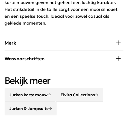
korte mouwen geven het geheel een luchtig karakter.
Het strikdetail in de taille zorgt voor een mooi silhouet
en een speelse touch. Ideaal voor zowel casual als
geklede momenten.
Merk
Shop Elvira Collections bij Schijvens mode, een
Wasvoorschriften
Nederlands mode merk waarbij creativiteit en kwaliteit
elkaar versterken. Door een perfecte mix van
30 graden wassen, niet in de droger
comfortabele stoffen en een optimale pasvorm laat het
Bekijk meer
merk een blijvende indruk achter bij onze klanten.
Jurken korte mouw
Elvira Collections
Jurken & Jumpsuits