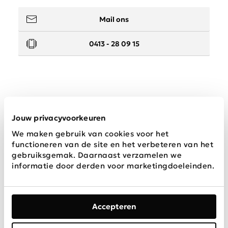
Mail ons
0413 - 28 09 15
Service
Jouw privacyvoorkeuren
We maken gebruik van cookies voor het
Wij zijn Schijvens mode
functioneren van de site en het verbeteren van het
gebruiksgemak. Daarnaast verzamelen we
informatie door derden voor marketingdoeleinden.
Accepteren
Algemene
Privacy &
Disclaimer