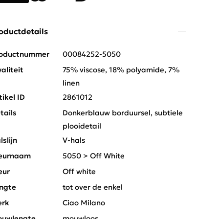
oductdetails
oductnummer
00084252-5050
aliteit
75% viscose, 18% polyamide, 7%
linen
tikel ID
2861012
tails
Donkerblauw borduursel, subtiele
plooidetail
lslijn
V-hals
eurnaam
5050 > Off White
eur
Off white
ngte
tot over de enkel
rk
Ciao Milano
uwlengte
mouwloos