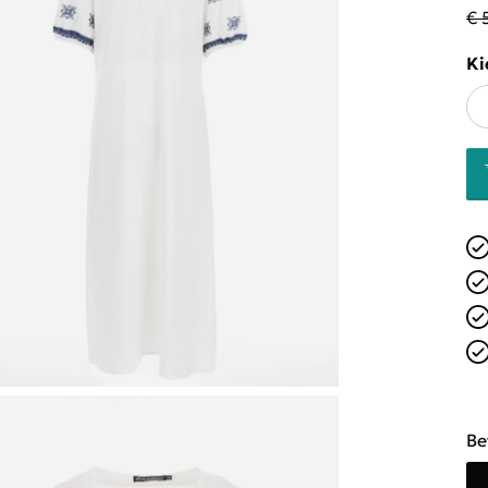
€ 
Ki
Be