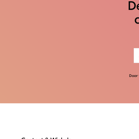
De
Door 