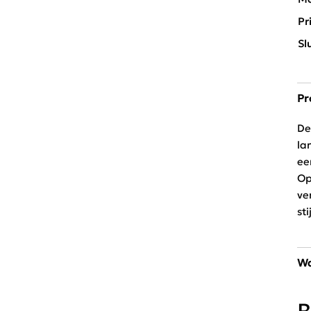
Pr
Sl
Pr
De
la
ee
Op
ve
st
Wa
30