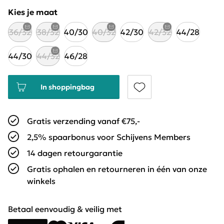
Kies je maat
36/32
38/32
40/30
40/32
42/30
42/32
44/28
44/30
44/32
46/28
In shoppingbag
Gratis verzending vanaf €75,-
2,5% spaarbonus voor Schijvens Members
14 dagen retourgarantie
Gratis ophalen en retourneren in één van onze
winkels
Betaal eenvoudig & veilig met