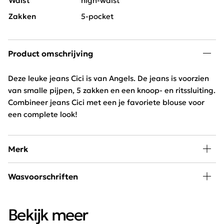
Waist
high-waist
Zakken
5-pocket
Product omschrijving
Deze leuke jeans Cici is van Angels. De jeans is voorzien
van smalle pijpen, 5 zakken en een knoop- en ritssluiting.
Combineer jeans Cici met een je favoriete blouse voor
een complete look!
Merk
Bij Schijvens mode vind je een uitgebreide collectie van
Wasvoorschriften
Angels Jeans. De broeken hebben een ideale pasvorm
en zijn van perfecte kwaliteit. Dankzij het Power-stretch
30 graden wassen, niet in droogtrommel,
materiaal, de Curvy- en de Comfort jeans zijn broeken
Bekijk meer
binnenstebuiten wassen en strijken
van Angels Jeans heerlijk te dragen.