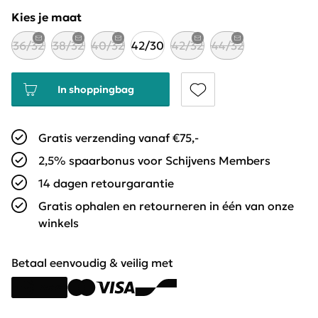
Kies je maat
36/32
38/32
40/32
42/30
42/32
44/32
In shoppingbag
Gratis verzending vanaf €75,-
2,5% spaarbonus voor Schijvens Members
14 dagen retourgarantie
Gratis ophalen en retourneren in één van onze
winkels
Betaal eenvoudig & veilig met