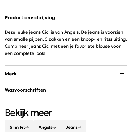
Product omschrijving
Deze leuke jeans Cici is van Angels. De jeans is voorzien
van smalle pijpen, 5 zakken en een knoop- en ritssluiting.
Combineer jeans Cici met een je favoriete blouse voor
een complete look!
Merk
Bij Schijvens mode vind je een uitgebreide collectie van
Wasvoorschriften
Angels Jeans. De broeken hebben een ideale pasvorm
en zijn van perfecte kwaliteit. Dankzij het Power-stretch
30 graden wassen, niet in droogtrommel,
materiaal, de Curvy- en de Comfort jeans zijn broeken
Bekijk meer
binnenstebuiten wassen en strijken
van Angels Jeans heerlijk te dragen.
Slim Fit
Angels
Jeans