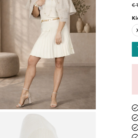
€ 
Ki