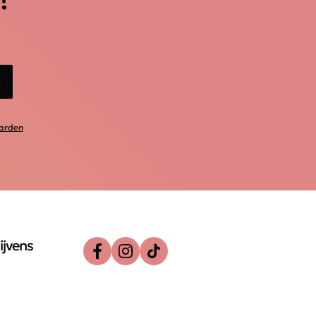
n
arden
ijvens