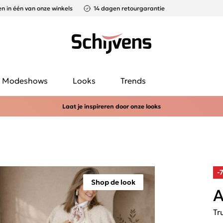
n in één van onze winkels
14 dagen retourgarantie
Modeshows
Looks
Trends
Laat je inspireren door onze looks
-
Shop de look
A
Tru