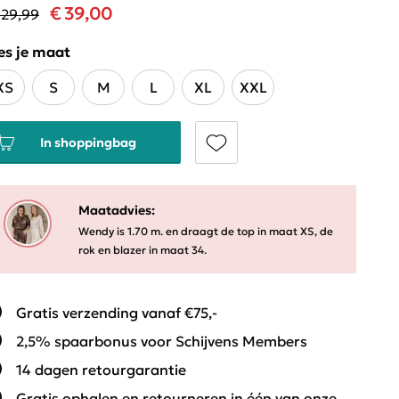
€ 39,00
129,99
es je maat
XS
S
M
L
XL
XXL
In shoppingbag
Maatadvies:
Wendy is 1.70 m. en draagt de top in maat XS, de
rok en blazer in maat 34.
Gratis verzending vanaf €75,-
2,5% spaarbonus voor Schijvens Members
14 dagen retourgarantie
Gratis ophalen en retourneren in één van onze