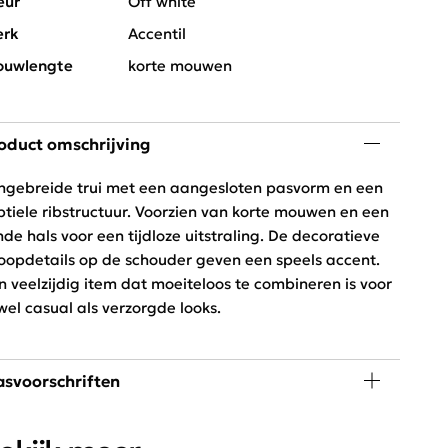
eur
Off white
rk
Accentil
uwlengte
korte mouwen
oduct omschrijving
jngebreide trui met een aangesloten pasvorm en een
btiele ribstructuur. Voorzien van korte mouwen en een
nde hals voor een tijdloze uitstraling. De decoratieve
oopdetails op de schouder geven een speels accent.
n veelzijdig item dat moeiteloos te combineren is voor
wel casual als verzorgde looks.
svoorschriften
 graden wassen, niet in de droger