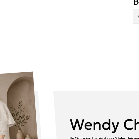
B
Wendy Ch
By Occasion Inspiration - Styleadvise