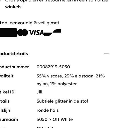
winkels
taal eenvoudig & veilig met
oductdetails
oductnummer
00082913-5050
aliteit
55% viscose, 23% elastaan, 21%
nylon, 1% polyester
tikel ID
Jill
tails
Subtiele glitter in de stof
lslijn
ronde hals
eurnaam
5050 > Off White