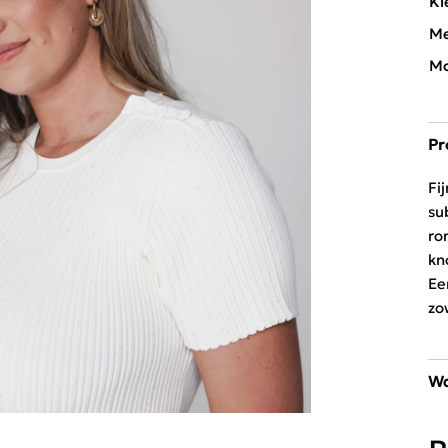
Kl
Me
Mo
Pr
Fi
su
ro
kn
Ee
zo
Wa
30