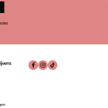
n
arden
ijvens
gen