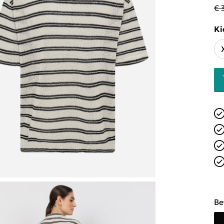
€ 
Ki
Be