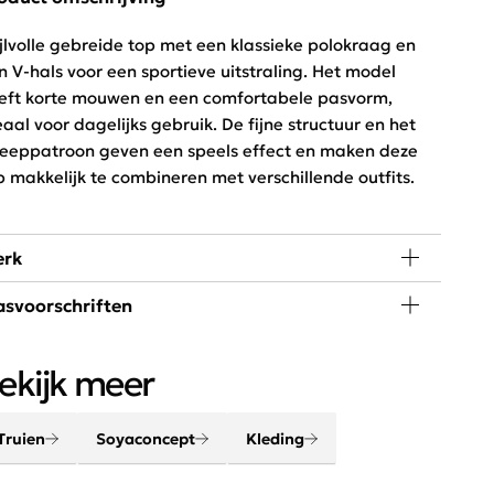
ijlvolle gebreide top met een klassieke polokraag en
n V-hals voor een sportieve uitstraling. Het model
eft korte mouwen en een comfortabele pasvorm,
eaal voor dagelijks gebruik. De fijne structuur en het
reeppatroon geven een speels effect en maken deze
p makkelijk te combineren met verschillende outfits.
rk
svoorschriften
yaconcept heeft een vrouwelijke collectie met
andinavische invloeden. De collectie heeft strakke
 graden wassen, niet in de droger
jnen, mooie kleuren en natuurlijke prints. Het merk is
ekijk meer
tra vrouwelijk met een stoere en casual touch.
Truien
Soyaconcept
Kleding