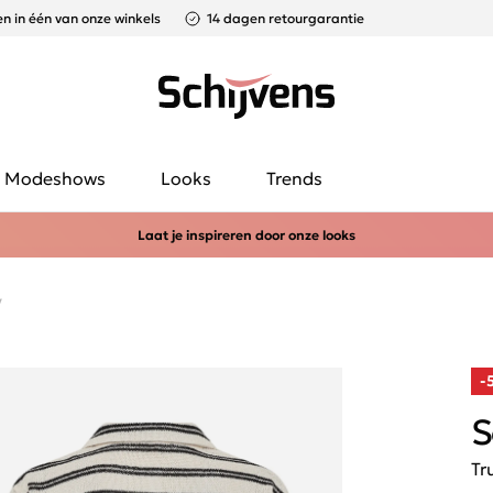
n in één van onze winkels
14 dagen retourgarantie
Modeshows
Looks
Trends
Laat je inspireren door onze looks
y
-
S
Tr