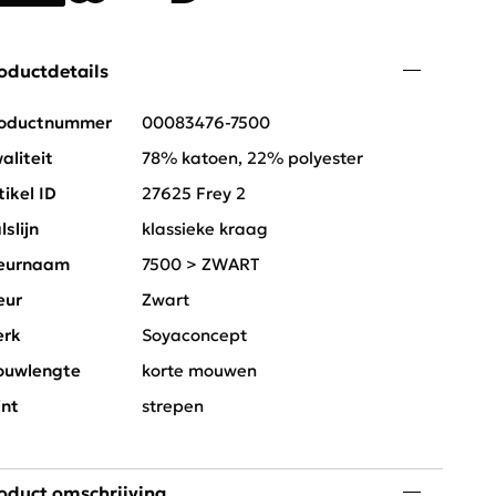
oductdetails
oductnummer
00083476-7500
aliteit
78% katoen, 22% polyester
tikel ID
27625 Frey 2
lslijn
klassieke kraag
eurnaam
7500 > ZWART
eur
Zwart
rk
Soyaconcept
uwlengte
korte mouwen
int
strepen
oduct omschrijving