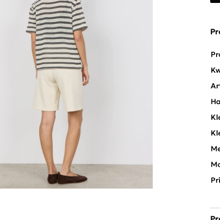
Pr
Pr
Kw
Ar
Ha
Kl
Kl
Me
Mo
Pr
Pr