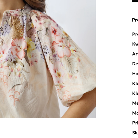
Pr
Pr
Kw
Ar
De
Ha
Kl
Kl
Me
Mo
Pr
Sl