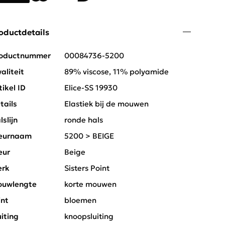
oductdetails
oductnummer
00084736-5200
aliteit
89% viscose, 11% polyamide
tikel ID
Elice-SS 19930
tails
Elastiek bij de mouwen
lslijn
ronde hals
eurnaam
5200 > BEIGE
eur
Beige
rk
Sisters Point
uwlengte
korte mouwen
int
bloemen
uiting
knoopsluiting