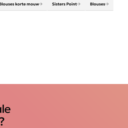
Blouses korte mouw
Sisters Point
Blouses
ale
?