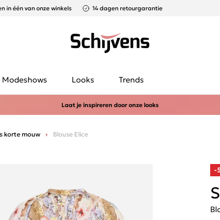
n in één van onze winkels
14 dagen retourgarantie
Modeshows
Looks
Trends
Laat je inspireren door onze looks
s korte mouw
Blouse Elice
-
S
Bl