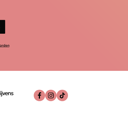
n
arden
ijvens