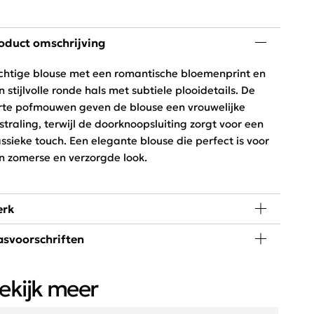
oduct omschrijving
chtige blouse met een romantische bloemenprint en
n stijlvolle ronde hals met subtiele plooidetails. De
rte pofmouwen geven de blouse een vrouwelijke
tstraling, terwijl de doorknoopsluiting zorgt voor een
assieke touch. Een elegante blouse die perfect is voor
n zomerse en verzorgde look.
rk
svoorschriften
sters Point straalt fun en fashion uit. Bekijk onze Sisters
int collectie en shop de nieuwste musthaves voor in uw
 graden wassen, niet in de droger
rderobe.
ekijk meer