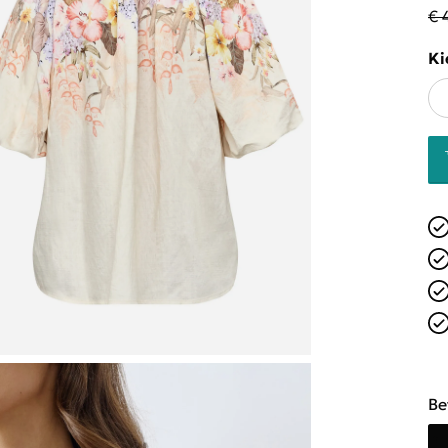
€ 
Ki
Be