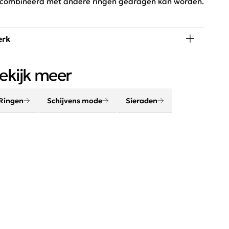
combineerd met andere ringen gedragen kan worden.
rk
n outfit komt helemaal tot leven met de juiste
ekijk meer
cessoires. Maak je look compleet met onze sjaals,
emen, sieraden en tassen.
Ringen
Schijvens mode
Sieraden