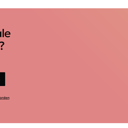
ale
?
n
arden