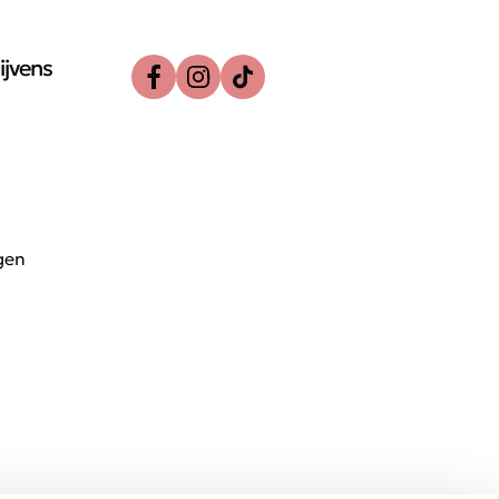
ijvens
gen