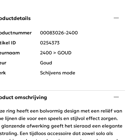
oductdetails
oductnummer
00083026-2400
tikel ID
0254373
eurnaam
2400 > GOUD
eur
Goud
rk
Schijvens mode
oduct omschrijving
ze ring heeft een bolvormig design met een reliëf van
jne lijnen die voor een speels en stijlvol effect zorgen.
 glanzende afwerking geeft het sieraad een elegante
tstraling. Een tijdloos accessoire dat zowel solo als