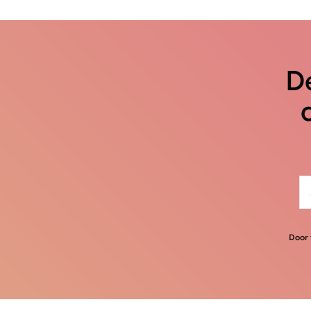
De
Door 