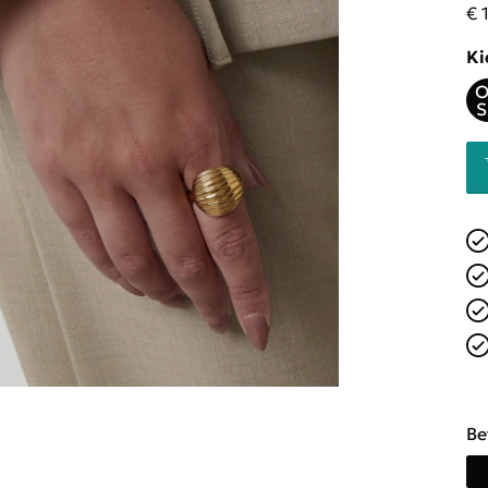
€ 
Ki
O
S
Be