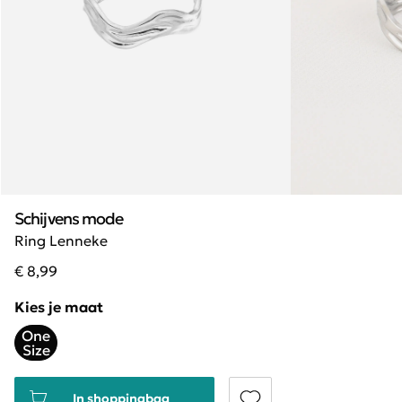
Schijvens mode
Ring Lenneke
€ 8,99
Kies je maat
One
Size
In shoppingbag