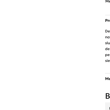
Me
Pr
De
na
sl
de
pe
si
Me
Ee
B
ac
ri