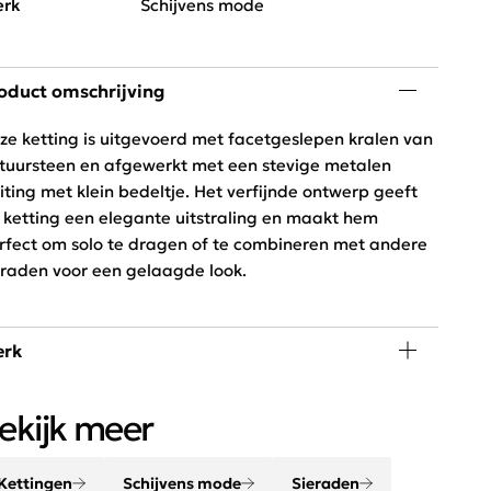
rk
Schijvens mode
oduct omschrijving
ze ketting is uitgevoerd met facetgeslepen kralen van
tuursteen en afgewerkt met een stevige metalen
uiting met klein bedeltje. Het verfijnde ontwerp geeft
 ketting een elegante uitstraling en maakt hem
rfect om solo te dragen of te combineren met andere
eraden voor een gelaagde look.
rk
n outfit komt helemaal tot leven met de juiste
ekijk meer
cessoires. Maak je look compleet met onze sjaals,
emen, sieraden en tassen.
Kettingen
Schijvens mode
Sieraden