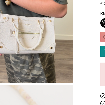
€ 
Ki
O
S