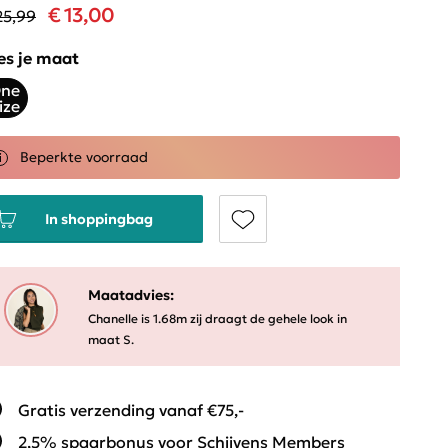
€ 13,00
25,99
es je maat
ne
ize
Beperkte voorraad
In shoppingbag
Maatadvies:
Chanelle is 1.68m zij draagt de gehele look in
maat S.
Gratis verzending vanaf €75,-
2,5% spaarbonus voor Schijvens Members