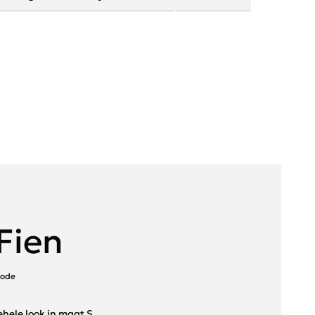
Fien
mode
ehele look in maat S.