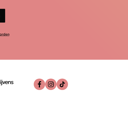
n
arden
ijvens