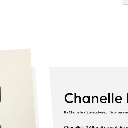
Chanelle 
By Chanelle - Styleadviseur Schijvens
Chanelle is 1.68m zij draagt de g