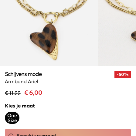
Schijvens mode
-50%
Armband Ariel
€ 6,00
€ 11,99
Kies je maat
One
Size
Beperkte voorraad