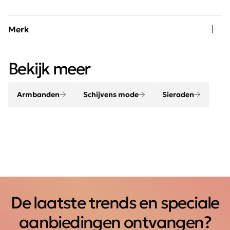
Merk
Een outfit komt helemaal tot leven met de juiste
Bekijk meer
accessoires. Maak je look compleet met onze sjaals,
riemen, sieraden en tassen.
Armbanden
Schijvens mode
Sieraden
De laatste trends en speciale
aanbiedingen ontvangen?