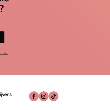
?
n
arden
ijvens