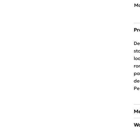
Mo
Pr
De
st
lo
ro
pa
de
Pe
Me
Wa
A 
kl
30
ve