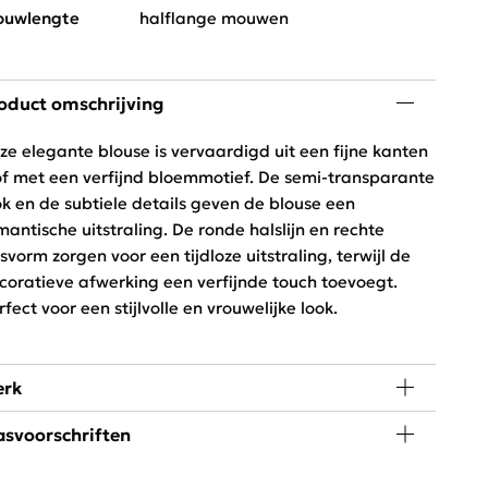
uwlengte
halflange mouwen
oduct omschrijving
ze elegante blouse is vervaardigd uit een fijne kanten
of met een verfijnd bloemmotief. De semi-transparante
ok en de subtiele details geven de blouse een
mantische uitstraling. De ronde halslijn en rechte
svorm zorgen voor een tijdloze uitstraling, terwijl de
coratieve afwerking een verfijnde touch toevoegt.
rfect voor een stijlvolle en vrouwelijke look.
rk
svoorschriften
little piece of happiness kan iedere vrouw in haar
edingkast gebruiken. SAAR is hip, jong en exclusief
 graden wassen, niet in de droger
rkrijgbaar bij Schijvens mode.