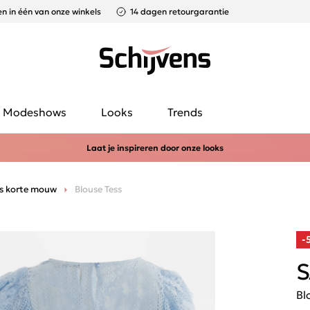
n in één van onze winkels
14 dagen retourgarantie
Modeshows
Looks
Trends
Laat je inspireren door onze looks
s korte mouw
Blouse Tess
-
S
Bl