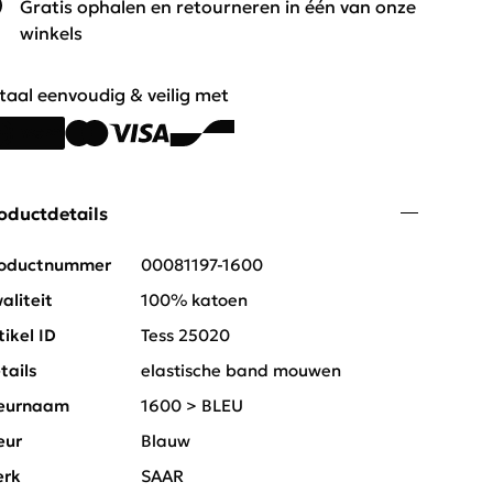
Gratis ophalen en retourneren in één van onze
winkels
taal eenvoudig & veilig met
oductdetails
oductnummer
00081197-1600
aliteit
100% katoen
tikel ID
Tess 25020
tails
elastische band mouwen
eurnaam
1600 > BLEU
eur
Blauw
rk
SAAR