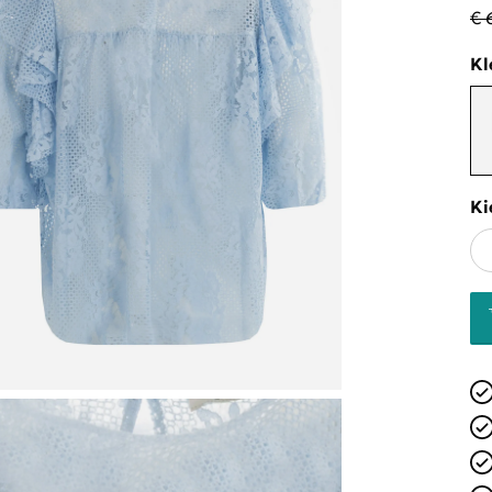
€ 
Kl
Ki