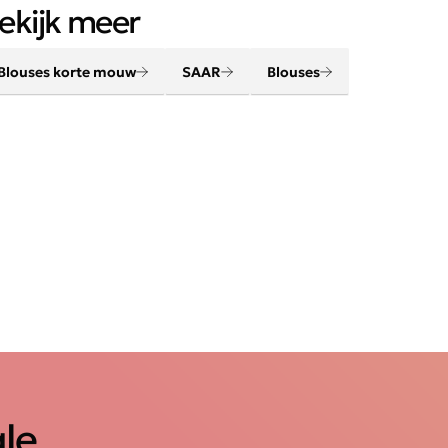
ekijk meer
Blouses korte mouw
SAAR
Blouses
ale