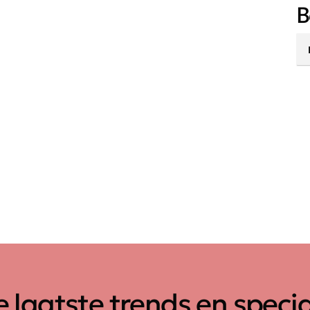
B
 laatste trends en speci