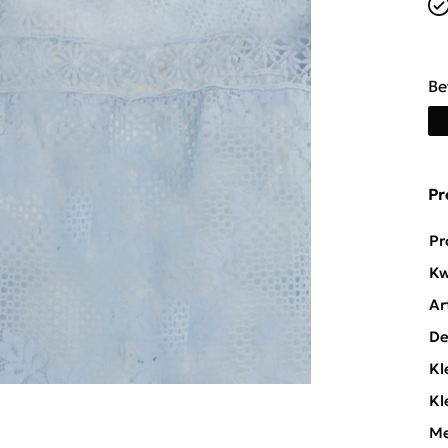
Be
Pr
Pr
Kw
Ar
De
Kl
Kl
Me