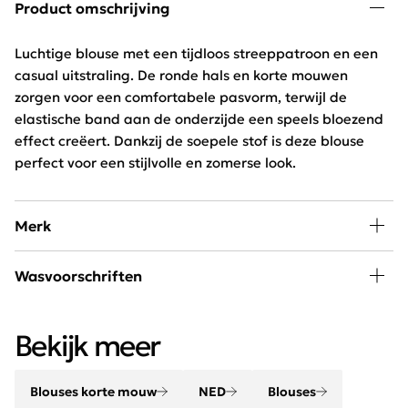
Product omschrijving
Luchtige blouse met een tijdloos streeppatroon en een
casual uitstraling. De ronde hals en korte mouwen
zorgen voor een comfortabele pasvorm, terwijl de
elastische band aan de onderzijde een speels bloezend
effect creëert. Dankzij de soepele stof is deze blouse
perfect voor een stijlvolle en zomerse look.
Merk
NED International staat voor modieus, comfortabel,
Wasvoorschriften
stijlvol en draagbaar. De collectie van NED staat bekend
om de bijzondere en kleurrijke prints. Door de
30 graden wassen, niet in de droger
Nederlandse oorsprong weet dit merk de juiste pasvorm
Bekijk meer
te brengen en zo het ultieme draagcomfort te
garanderen.
Blouses korte mouw
NED
Blouses