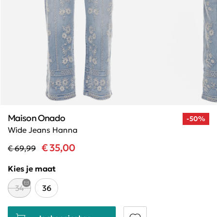
Maison Onado
-50%
Wide Jeans Hanna
€ 35,00
€ 69,99
Kies je maat
34
36