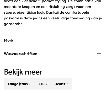
heeft een klassieke 5-pocket styling. De combinatie van
meerdere knopen en een ritsluiting zorgt voor een
stoere, eigentijdse look. Dankzij de comfortabele
pasvorm is deze jeans een veelzijdige toevoeging aan je
garderobe.
Merk
LTB is een merk dat zich volledig specialiseert in jeans.
Wasvoorschriften
LTB gelooft dat wanneer je je goed en comfortabel voelt
in je kleding, je innerlijke zelfvertrouwen je ultieme outfit
Wassen op 30 graden beperkt programma, niet bleken,
is. Zij bieden unieke ontwerpen en perfecte kwaliteit.
Bekijk meer
niet drogen en strijken op lage temperatuur.
Lange jeans
LTB
Jeans