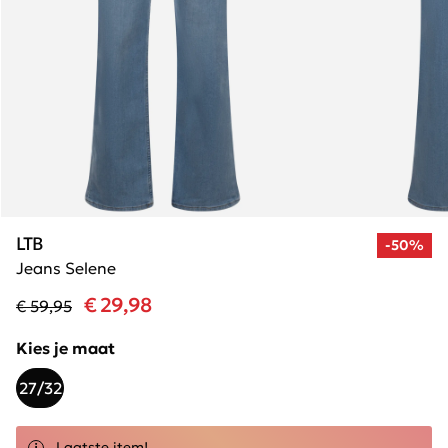
LTB
-50%
Jeans Selene
€ 29,98
€ 59,95
Kies je maat
27/32
Laatste item!