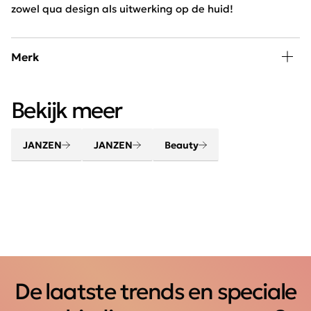
zowel qua design als uitwerking op de huid!
Merk
Verwen lichaam en geest met de beauty en home
Bekijk meer
producten van JANZEN. Maak van je huis een thuis met
jouw favoriete huisparfum. Creëer een gevoel van
thuiskomen.
JANZEN
JANZEN
Beauty
De laatste trends en speciale