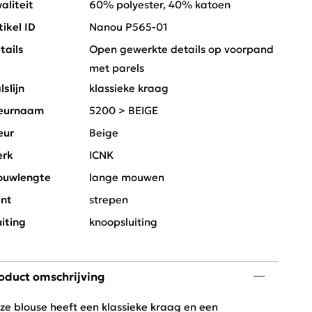
aliteit
60% polyester, 40% katoen
tikel ID
Nanou P565-01
tails
Open gewerkte details op voorpand
met parels
lslijn
klassieke kraag
eurnaam
5200 > BEIGE
eur
Beige
rk
ICNK
uwlengte
lange mouwen
int
strepen
uiting
knoopsluiting
oduct omschrijving
ze blouse heeft een klassieke kraag en een