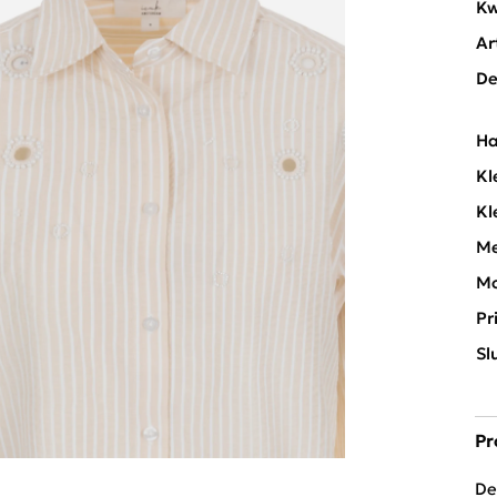
Kw
Ar
De
Ha
Kl
Kl
Me
Mo
Pr
Sl
Pr
De