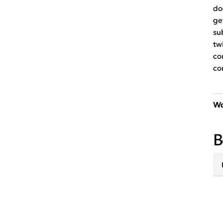
do
ge
su
tw
co
co
Wa
30
B