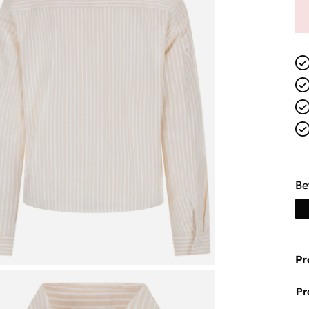
Be
Pr
Pr