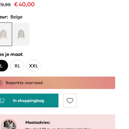
€ 40,00
79,99
eur:
Beige
es je maat
L
XL
XXL
Beperkte voorraad
In shoppingbag
Maatadvies: