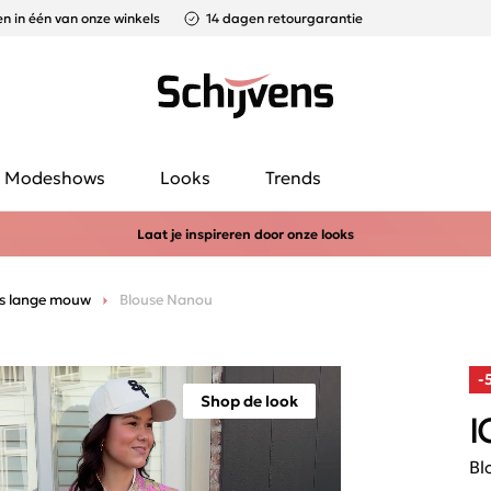
n in één van onze winkels
14 dagen retourgarantie
Modeshows
Looks
Trends
Laat je inspireren door onze looks
es lange mouw
Blouse Nanou
-
Shop de look
I
Bl