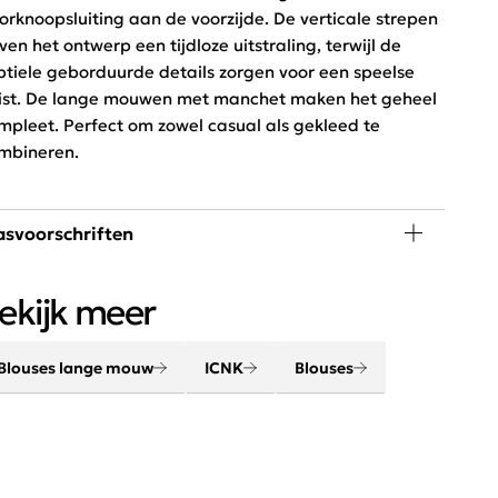
orknoopsluiting aan de voorzijde. De verticale strepen
ven het ontwerp een tijdloze uitstraling, terwijl de
btiele geborduurde details zorgen voor een speelse
ist. De lange mouwen met manchet maken het geheel
mpleet. Perfect om zowel casual als gekleed te
mbineren.
svoorschriften
 graden wassen, niet in de droger
ekijk meer
Blouses lange mouw
ICNK
Blouses