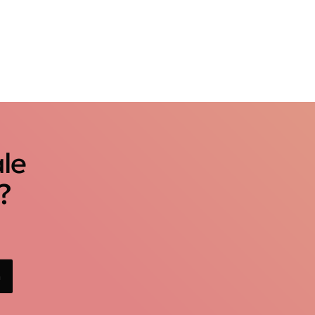
ale
?
n