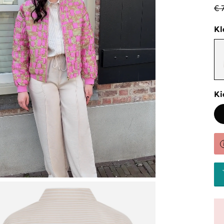
€ 
Kl
Ki