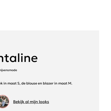
taline
chijvensmode
ek in maat S, de blouse en blazer in maat M.
Bekijk al mijn looks