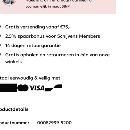
Maud is 1.70 m. en draagt haar kleding
voornamelijk in maat 38/M.
Gratis verzending vanaf €75,-
2,5% spaarbonus voor Schijvens Members
14 dagen retourgarantie
Gratis ophalen en retourneren in één van onze
winkels
taal eenvoudig & veilig met
oductdetails
oductnummer
00082939-5200