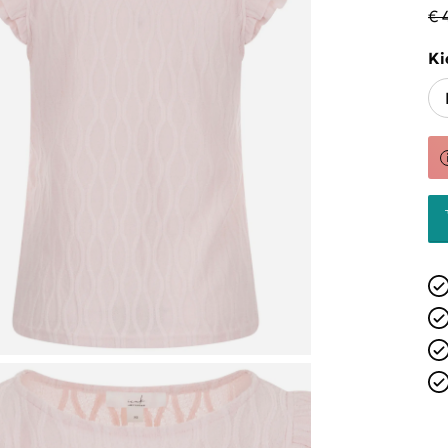
€ 
Ki