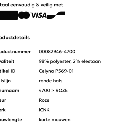
taal eenvoudig & veilig met
oductdetails
oductnummer
00082946-4700
aliteit
98% polyester, 2% elestaan
tikel ID
Celyna P569-01
lslijn
ronde hals
eurnaam
4700 > ROZE
eur
Roze
rk
ICNK
uwlengte
korte mouwen