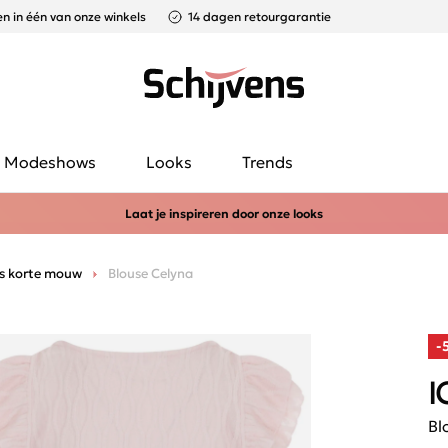
n in één van onze winkels
14 dagen retourgarantie
Modeshows
Looks
Trends
Laat je inspireren door onze looks
s korte mouw
Blouse Celyna
-
I
Bl