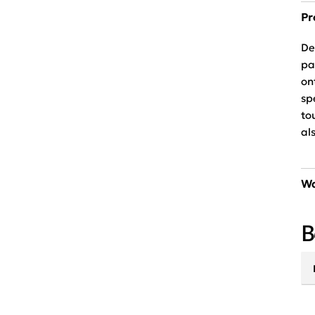
Pr
De
pa
on
sp
to
al
Wa
30
B