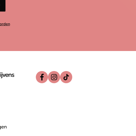
n
arden
ijvens
gen