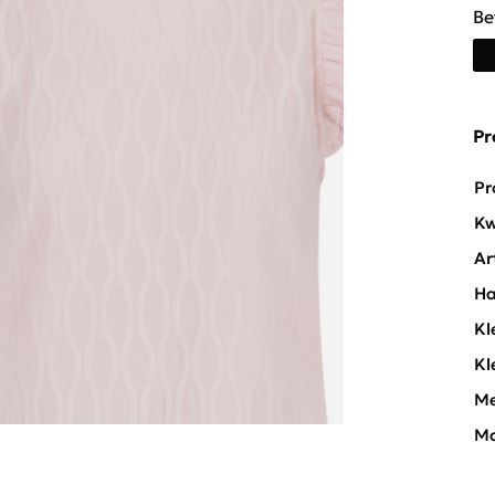
Be
Pr
Pr
Kw
Ar
Ha
Kl
Kl
Me
Mo