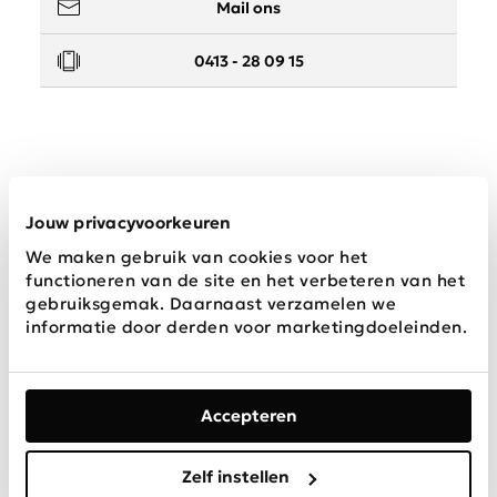
Mail ons
0413 - 28 09 15
Service
Jouw privacyvoorkeuren
We maken gebruik van cookies voor het
Wij zijn Schijvens mode
functioneren van de site en het verbeteren van het
gebruiksgemak. Daarnaast verzamelen we
informatie door derden voor marketingdoeleinden.
Accepteren
Algemene
Privacy &
Disclaimer
voorwaarden
Cookies
Zelf instellen