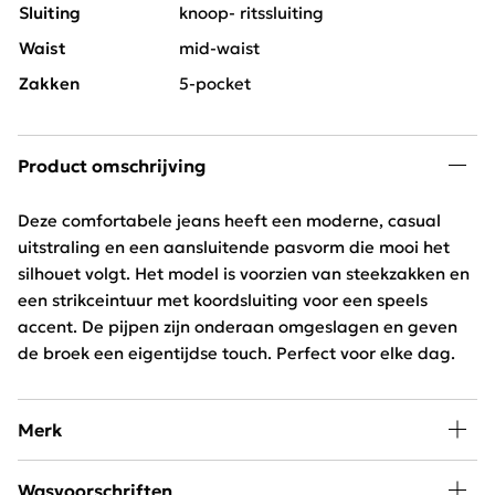
Sluiting
knoop- ritssluiting
Waist
mid-waist
Zakken
5-pocket
Product omschrijving
Deze comfortabele jeans heeft een moderne, casual
uitstraling en een aansluitende pasvorm die mooi het
silhouet volgt. Het model is voorzien van steekzakken en
een strikceintuur met koordsluiting voor een speels
accent. De pijpen zijn onderaan omgeslagen en geven
de broek een eigentijdse touch. Perfect voor elke dag.
Merk
Geisha is een super trendy damesmerk met verrassende
Wasvoorschriften