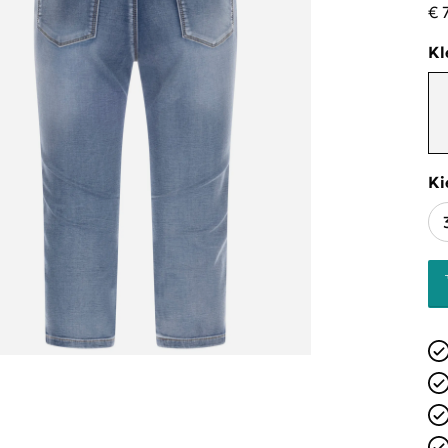
€ 
Kl
Ki