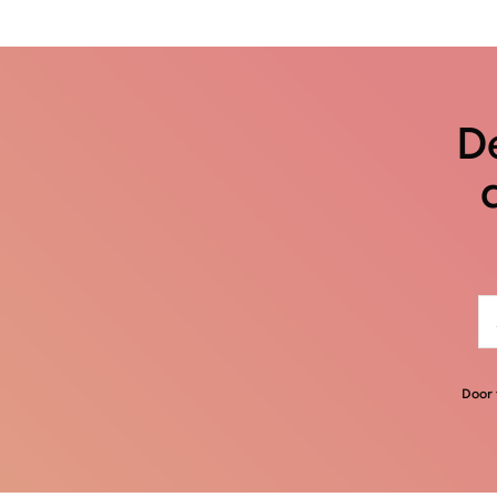
De
Door 