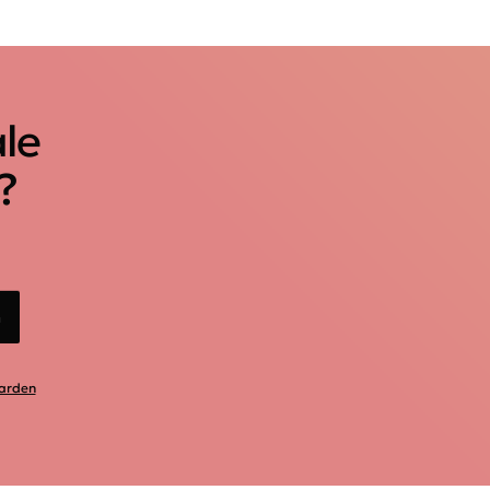
ale
?
n
arden