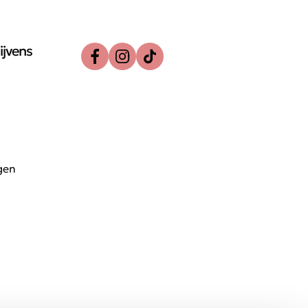
ijvens
gen