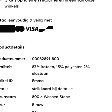
Gratis ophalen en retourneren in één van onze
winkels
taal eenvoudig & veilig met
oductdetails
oductnummer
00082891-800
aliteit
83% katoen, 15% polyester, 2%
elastaan
tikel ID
Emma
tails
strik koord bij de taille
eurnaam
800 > Washed Stone
eur
Blauw