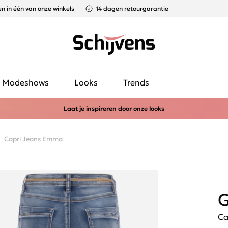
n in één van onze winkels
14 dagen retourgarantie
Modeshows
Looks
Trends
Laat je inspireren door onze looks
Capri Jeans Emma
G
Ca