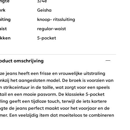
ngte
3/4e
rk
Geisha
uiting
knoop- ritssluiting
ist
regular-waist
kken
5-pocket
oduct omschrijving
ze jeans heeft een frisse en vrouwelijke uitstraling
nkzij het aangesloten model. De broek is voorzien van
n strikceintuur in de taille, wat zorgt voor een speels
tail en een mooie pasvorm. De klassieke 5-pocket
yling geeft een tijdloze touch, terwijl de iets kortere
ngte de jeans perfect maakt voor het voorjaar en de
mer. Een veelzijdig item dat moeiteloos te combineren