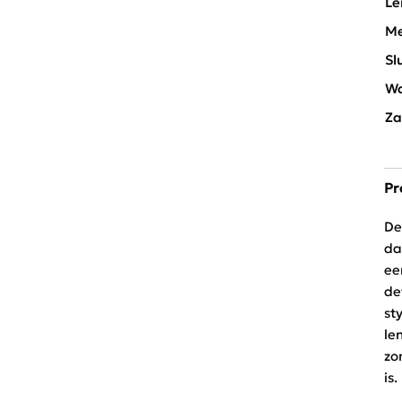
Le
Me
Sl
Wa
Za
Pr
De
da
ee
de
st
le
zo
is.