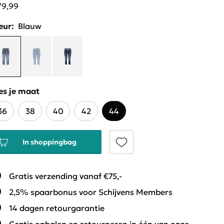
79,99
eur:
Blauw
es je maat
36
38
40
42
44
In shoppingbag
Gratis verzending vanaf €75,-
2,5% spaarbonus voor Schijvens Members
14 dagen retourgarantie