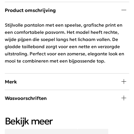
Product omschrijving
Stijlvolle pantalon met een speelse, grafische print en
een comfortabele pasvorm. Het model heeft rechte,
wijde pijpen die soepel langs het lichaam vallen. De
gladde tailleband zorgt voor een nette en verzorgde
uitstraling. Perfect voor een zomerse, elegante look en
mooi te combineren met een bijpassende top.
Merk
Geisha is een super trendy damesmerk met verrassende
Wasvoorschriften
collecties. Geisha is een mix van stoer en vrouwelijk met
interessante details en mooie prints. Wanneer je voor
30 graden wassen, niet in de droger
Geisha kiest, kies je voor dameskleding van
Bekijk meer
hoogwaardige kwaliteit met een karakter.