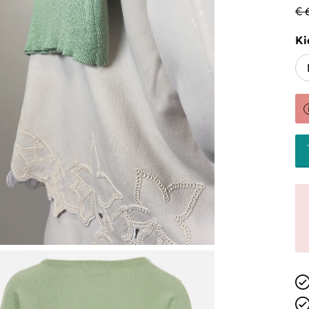
€ 
Ki