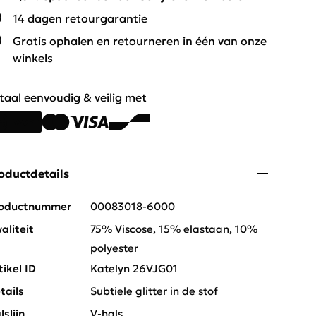
14 dagen retourgarantie
Gratis ophalen en retourneren in één van onze
winkels
taal eenvoudig & veilig met
oductdetails
oductnummer
00083018-6000
aliteit
75% Viscose, 15% elastaan, 10%
polyester
tikel ID
Katelyn 26VJG01
tails
Subtiele glitter in de stof
lslijn
V-hals