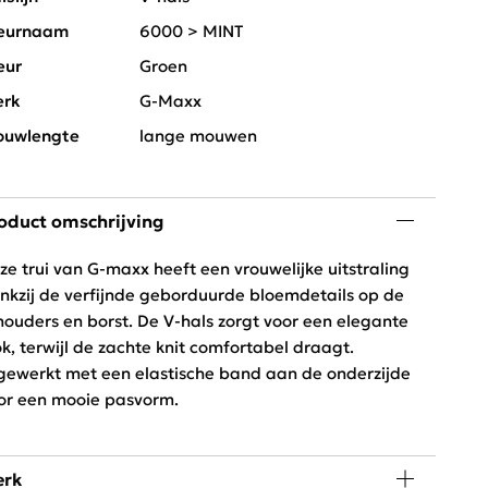
eurnaam
6000 > MINT
eur
Groen
rk
G-Maxx
uwlengte
lange mouwen
oduct omschrijving
ze trui van G-maxx heeft een vrouwelijke uitstraling
nkzij de verfijnde geborduurde bloemdetails op de
houders en borst. De V-hals zorgt voor een elegante
ok, terwijl de zachte knit comfortabel draagt.
gewerkt met een elastische band aan de onderzijde
or een mooie pasvorm.
rk