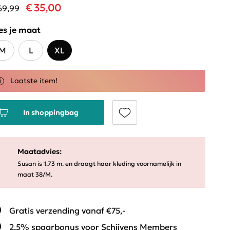
€ 35,00
69,99
es je maat
M
L
XL
Laatste item!
In shoppingbag
Maatadvies:
Susan is 1.73 m. en draagt haar kleding voornamelijk in
maat 38/M.
Gratis verzending vanaf €75,-
2,5% spaarbonus voor Schijvens Members