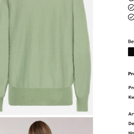
Be
Pr
Pr
Kw
Ar
De
Ha