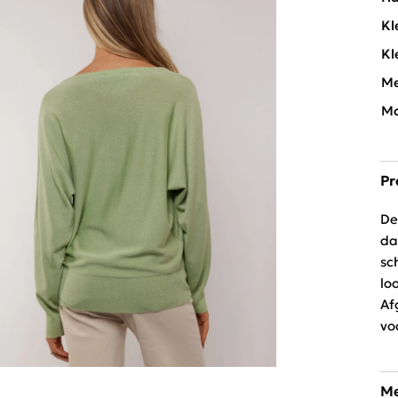
Kl
Kl
Me
Mo
Pr
De
da
sc
lo
Af
vo
Me