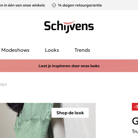
n in één van onze winkels
14 dagen retourgarantie
Modeshows
Looks
Trends
Laat je inspireren door onze looks
elyn
-
Shop de look
G
Tr