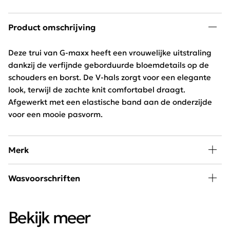
Product omschrijving
Deze trui van G-maxx heeft een vrouwelijke uitstraling
dankzij de verfijnde geborduurde bloemdetails op de
schouders en borst. De V-hals zorgt voor een elegante
look, terwijl de zachte knit comfortabel draagt.
Afgewerkt met een elastische band aan de onderzijde
voor een mooie pasvorm.
Merk
De collectie van G-Maxx bestaat uit unieke prints,
Wasvoorschriften
vernieuwende seizoenskleuren, vrouwelijke silhouetten
met hoog draagcomfort en chique details. Met een
Met de hand wassen, niet in de droger
diverse collectie dagen we jou uit om je eigen stijl te
Bekijk meer
creëren, want iedere vrouw is uniek!