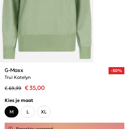
G-Maxx
-50%
Trui Katelyn
€ 35,00
€ 69,99
Kies je maat
M
L
XL
Beperkte voorraad