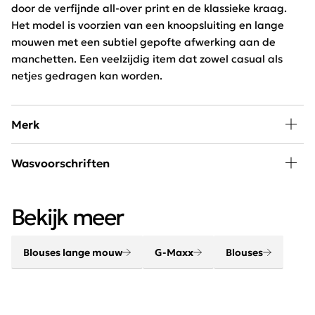
door de verfijnde all-over print en de klassieke kraag.
Het model is voorzien van een knoopsluiting en lange
mouwen met een subtiel gepofte afwerking aan de
manchetten. Een veelzijdig item dat zowel casual als
netjes gedragen kan worden.
Merk
De collectie van G-Maxx bestaat uit unieke prints,
Wasvoorschriften
vernieuwende seizoenskleuren, vrouwelijke silhouetten
met hoog draagcomfort en chique details. Met een
30 graden wassen, niet in de droger
diverse collectie dagen we jou uit om je eigen stijl te
Bekijk meer
creëren, want iedere vrouw is uniek!
Blouses lange mouw
G-Maxx
Blouses