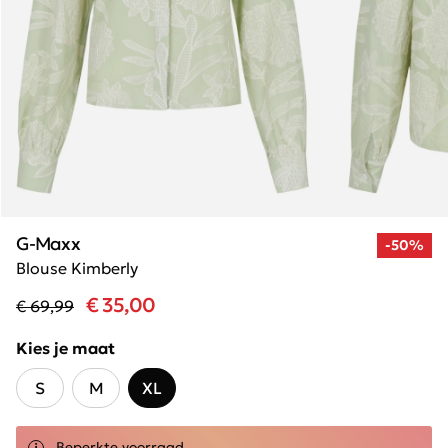
G-Maxx
-50%
Blouse Kimberly
€ 35,00
€ 69,99
Kies je maat
S
M
XL
Beperkte voorraad