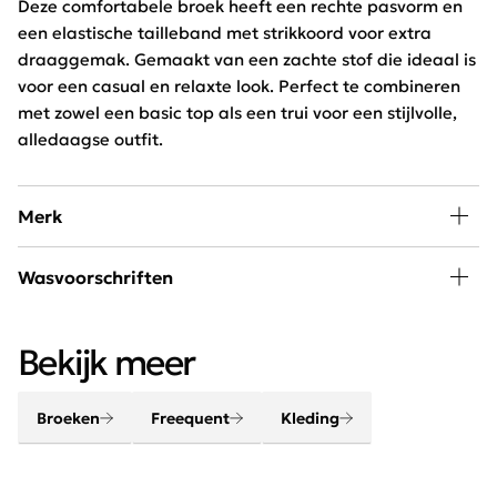
Deze comfortabele broek heeft een rechte pasvorm en
een elastische tailleband met strikkoord voor extra
draaggemak. Gemaakt van een zachte stof die ideaal is
voor een casual en relaxte look. Perfect te combineren
met zowel een basic top als een trui voor een stijlvolle,
alledaagse outfit.
Merk
Mode, passie en creativiteit staan centraal bij
Wasvoorschriften
Freequent. Het merk combineert een stoere look met
een minimalistische twist. Het Scandinavische merk is
30 graden wassen, niet in de droger
chique, elegant, stoer en helemaal van deze tijd.
Bekijk meer
Broeken
Freequent
Kleding