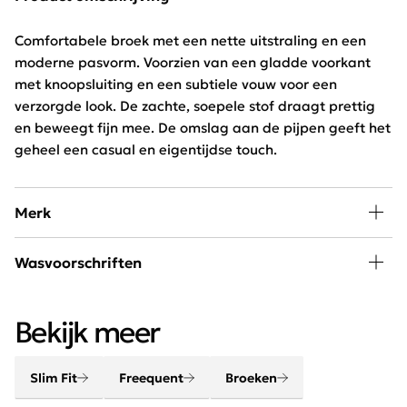
Comfortabele broek met een nette uitstraling en een
moderne pasvorm. Voorzien van een gladde voorkant
met knoopsluiting en een subtiele vouw voor een
verzorgde look. De zachte, soepele stof draagt prettig
en beweegt fijn mee. De omslag aan de pijpen geeft het
geheel een casual en eigentijdse touch.
Merk
Mode, passie en creativiteit staan centraal bij
Wasvoorschriften
Freequent. Het merk combineert een stoere look met
een minimalistische twist. Het Scandinavische merk is
Wassen 30 graden beperkt programma, niet drogen en
chique, elegant, stoer en helemaal van deze tijd.
Bekijk meer
niet bleken
Slim Fit
Freequent
Broeken