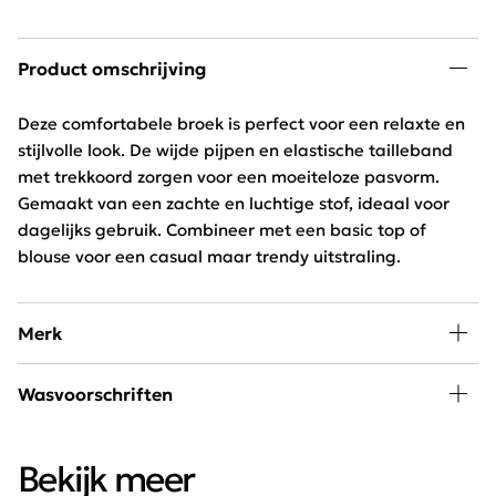
Product omschrijving
Deze comfortabele broek is perfect voor een relaxte en
stijlvolle look. De wijde pijpen en elastische tailleband
met trekkoord zorgen voor een moeiteloze pasvorm.
Gemaakt van een zachte en luchtige stof, ideaal voor
dagelijks gebruik. Combineer met een basic top of
blouse voor een casual maar trendy uitstraling.
Merk
Mode, passie en creativiteit staan centraal bij
Wasvoorschriften
Freequent. Het merk combineert een stoere look met
een minimalistische twist. Het Scandinavische merk is
Wassen 30 graden beperkt programma, niet bleken
chique, elegant, stoer en helemaal van deze tijd.
Bekijk meer