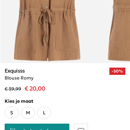
Exquisss
-50%
Blouse Romy
€ 20,00
€ 39,99
Kies je maat
S
M
L