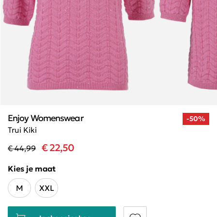
Enjoy Womenswear
-50%
Trui Kiki
€ 22,50
€ 44,99
Kies je maat
M
XXL