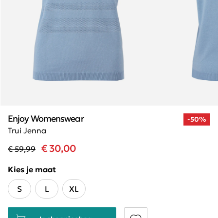
Enjoy Womenswear
-50%
Trui Jenna
€ 30,00
€ 59,99
Kies je maat
S
L
XL