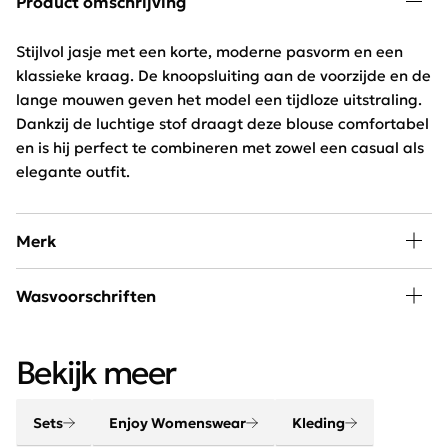
Product omschrijving
Stijlvol jasje met een korte, moderne pasvorm en een
klassieke kraag. De knoopsluiting aan de voorzijde en de
lange mouwen geven het model een tijdloze uitstraling.
Dankzij de luchtige stof draagt deze blouse comfortabel
en is hij perfect te combineren met zowel een casual als
elegante outfit.
Merk
In de collectie van Enjoy Womenswear vind je elk seizoen
Wasvoorschriften
de nieuwste trends, goede basics, leuke eye-catchers
om eindeloos mee te combineren. Door de wekelijkse
30 graden wassen, niet in de droger
aanvoer van nieuwe artikelen blijft dit merk constant
Bekijk meer
vernieuwend en on trend!
Sets
Enjoy Womenswear
Kleding