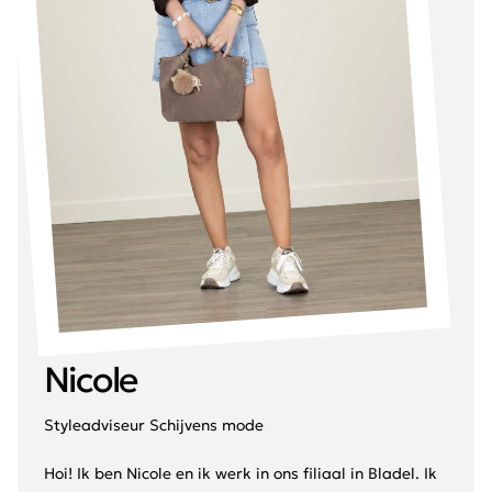
Nicole
Styleadviseur Schijvens mode
Hoi! Ik ben Nicole en ik werk in ons filiaal in Bladel. Ik