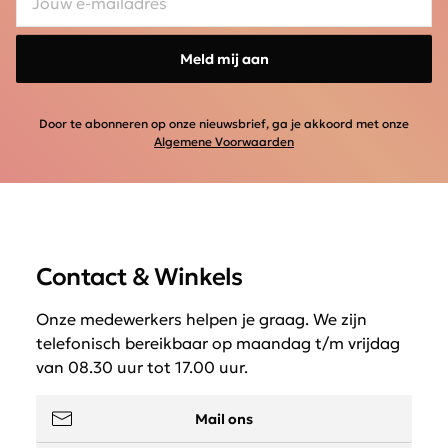
Meld mij aan
Door te abonneren op onze nieuwsbrief, ga je akkoord met onze
Algemene Voorwaarden
Contact & Winkels
Onze medewerkers helpen je graag. We zijn
telefonisch bereikbaar op maandag t/m vrijdag
van 08.30 uur tot 17.00 uur.
Mail ons