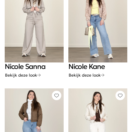
Nicole Sanna
Nicole Kane
Bekijk deze look
Bekijk deze look