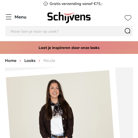
Gratis verzending vanaf €75,-
Menu
Laat je inspireren door onze looks
Home
Looks
Nicole