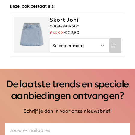
Deze look bestaat uit:
Skort Joni
00084898-500
€ 22,50
€ 44,99
-50%
-50%
De laatste trends en speciale
aanbiedingen ontvangen?
Schrijf je dan in voor onze nieuwsbrief!