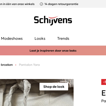
n in één van onze winkels
14 dagen retourgarantie
Modeshows
Looks
Trends
Laat je inspireren door onze looks
 broeken
Pantalon Yara
-
Shop de look
E
Pa