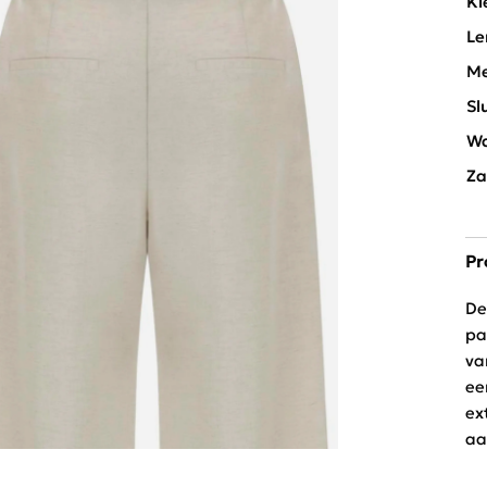
Kl
Le
Me
Sl
Wa
Za
Pr
De
pa
va
ee
ex
aa