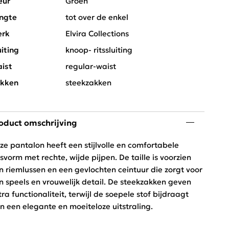
eur
Groen
ngte
tot over de enkel
rk
Elvira Collections
uiting
knoop- ritssluiting
ist
regular-waist
kken
steekzakken
oduct omschrijving
ze pantalon heeft een stijlvolle en comfortabele
svorm met rechte, wijde pijpen. De taille is voorzien
n riemlussen en een gevlochten ceintuur die zorgt voor
n speels en vrouwelijk detail. De steekzakken geven
tra functionaliteit, terwijl de soepele stof bijdraagt
n een elegante en moeiteloze uitstraling.