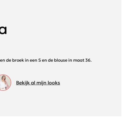
ia
t en de broek in een S en de blouse in maat 36.
Bekijk al mijn looks