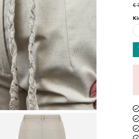
€ 
Ki