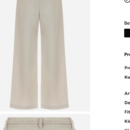
Be
Pr
Pr
Kw
Ar
De
Fi
Kl