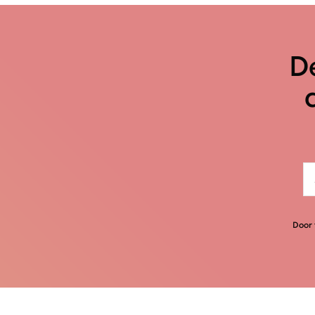
De
Door 