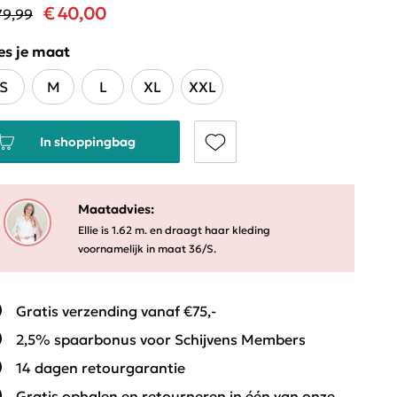
€ 40,00
79,99
es je maat
S
M
L
XL
XXL
In shoppingbag
Maatadvies:
Ellie is 1.62 m. en draagt haar kleding
voornamelijk in maat 36/S.
Gratis verzending vanaf €75,-
2,5% spaarbonus voor Schijvens Members
14 dagen retourgarantie
Gratis ophalen en retourneren in één van onze