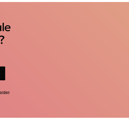
ale
?
n
arden