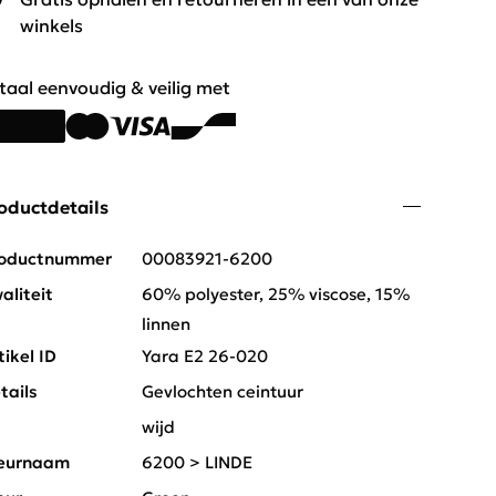
winkels
taal eenvoudig & veilig met
oductdetails
oductnummer
00083921-6200
aliteit
60% polyester, 25% viscose, 15%
linnen
tikel ID
Yara E2 26-020
tails
Gevlochten ceintuur
t
wijd
eurnaam
6200 > LINDE