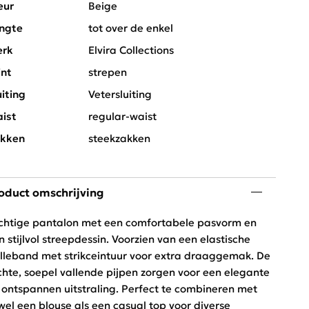
eur
Beige
ngte
tot over de enkel
rk
Elvira Collections
int
strepen
uiting
Vetersluiting
ist
regular-waist
kken
steekzakken
oduct omschrijving
chtige pantalon met een comfortabele pasvorm en
n stijlvol streepdessin. Voorzien van een elastische
illeband met strikceintuur voor extra draaggemak. De
chte, soepel vallende pijpen zorgen voor een elegante
 ontspannen uitstraling. Perfect te combineren met
wel een blouse als een casual top voor diverse