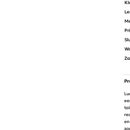
Kl
Le
Me
Pr
Sl
Wa
Za
Pr
Lu
ee
ta
re
en
zo