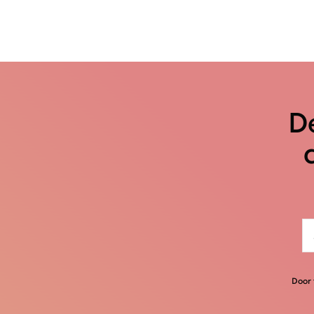
De
Door 