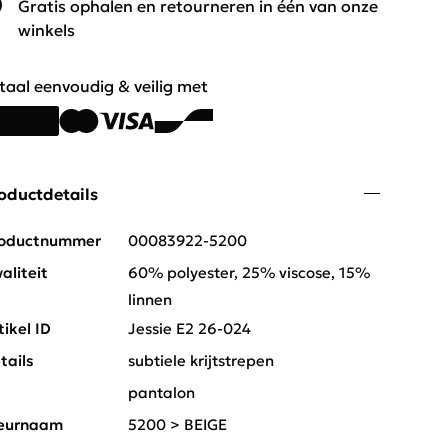
Gratis ophalen en retourneren in één van onze
winkels
taal eenvoudig & veilig met
oductdetails
oductnummer
00083922-5200
aliteit
60% polyester, 25% viscose, 15%
linnen
tikel ID
Jessie E2 26-024
tails
subtiele krijtstrepen
t
pantalon
eurnaam
5200 > BEIGE