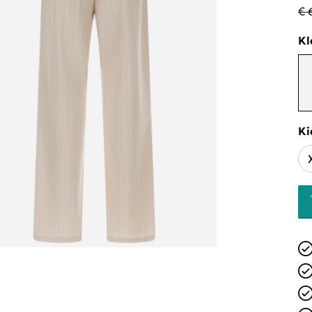
€ 
Kl
Ki