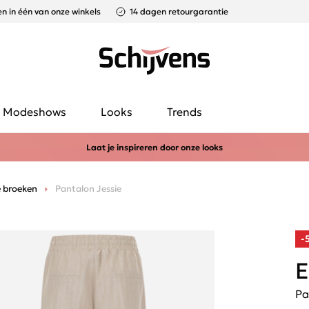
n in één van onze winkels
14 dagen retourgarantie
Modeshows
Looks
Trends
Laat je inspireren door onze looks
 broeken
Pantalon Jessie
-
E
Pa