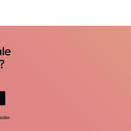
ale
?
n
arden