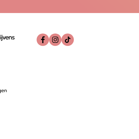
ijvens
gen