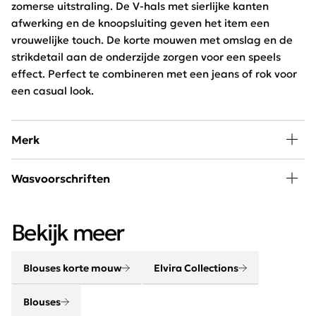
zomerse uitstraling. De V-hals met sierlijke kanten
afwerking en de knoopsluiting geven het item een
vrouwelijke touch. De korte mouwen met omslag en de
strikdetail aan de onderzijde zorgen voor een speels
effect. Perfect te combineren met een jeans of rok voor
een casual look.
Merk
Shop Elvira Collections bij Schijvens mode, een
Wasvoorschriften
Nederlands mode merk waarbij creativiteit en kwaliteit
elkaar versterken. Door een perfecte mix van
30 graden wassen, niet in de droger
comfortabele stoffen en een optimale pasvorm laat het
Bekijk meer
merk een blijvende indruk achter bij onze klanten.
Blouses korte mouw
Elvira Collections
Blouses